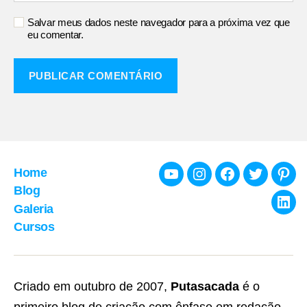
Salvar meus dados neste navegador para a próxima vez que
eu comentar.
Home
Youtube
Instagram
Facebook
Twitter
Pint
Blog
Galeria
Link
Cursos
Criado em outubro de 2007,
Putasacada
é o