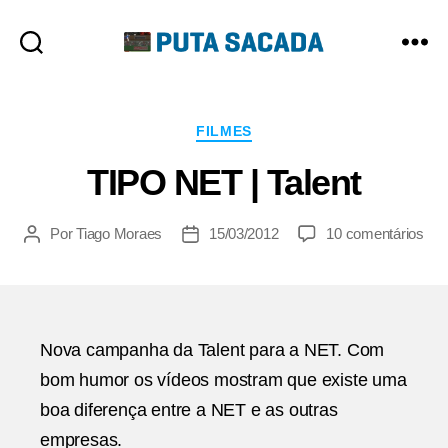
Putasacada
Categorias
FILMES
TIPO NET | Talent
em
Por
Tiago Moraes
15/03/2012
10 comentários
Autor
Data
TI
do
de
NE
post
publicação
|
Tale
Nova campanha da Talent para a NET. Com
bom humor os vídeos mostram que existe uma
boa diferença entre a NET e as outras
empresas.