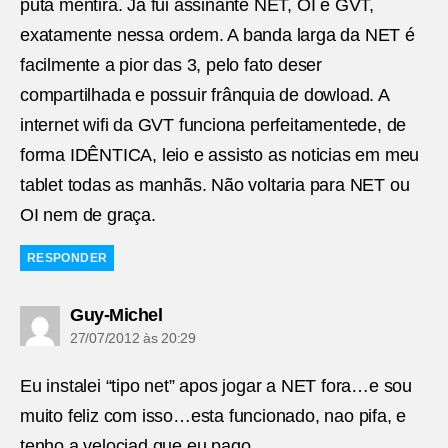
puta mentira. Ja fui assinante NET, OI e GVT,
exatamente nessa ordem. A banda larga da NET é
facilmente a pior das 3, pelo fato deser
compartilhada e possuir frânquia de dowload. A
internet wifi da GVT funciona perfeitamentede, de
forma IDÊNTICA, leio e assisto as noticias em meu
tablet todas as manhãs. Não voltaria para NET ou
OI nem de graça.
RESPONDER
diz:
Guy-Michel
27/07/2012 às 20:29
Eu instalei “tipo net” apos jogar a NET fora…e sou
muito feliz com isso…esta funcionado, nao pifa, e
tenho a velociad que eu pago.