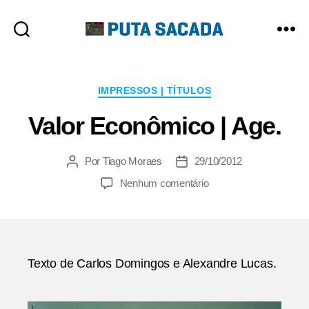
Putasacada
Categorias
IMPRESSOS | TÍTULOS
Valor Econômico | Age.
Por
Tiago Moraes
29/10/2012
Autor
Data
do
de
em
Nenhum comentário
post
publicação
Valor
Econômico
|
Age.
Texto de Carlos Domingos e Alexandre Lucas.