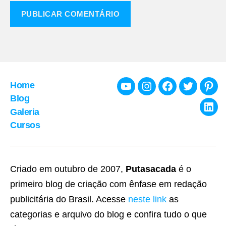
Home
Youtube
Instagram
Facebook
Twitter
Pint
Blog
Galeria
Link
Cursos
Criado em outubro de 2007,
Putasacada
é o
primeiro blog de criação com ênfase em redação
publicitária do Brasil. Acesse
neste link
as
categorias e arquivo do blog e confira tudo o que