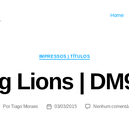
Home
.
Categorias
IMPRESSOS | TÍTULOS
g Lions | D
Por
Tiago Moraes
03/03/2015
Nenhum comentár
utor
Data
do
de
ost
publicação