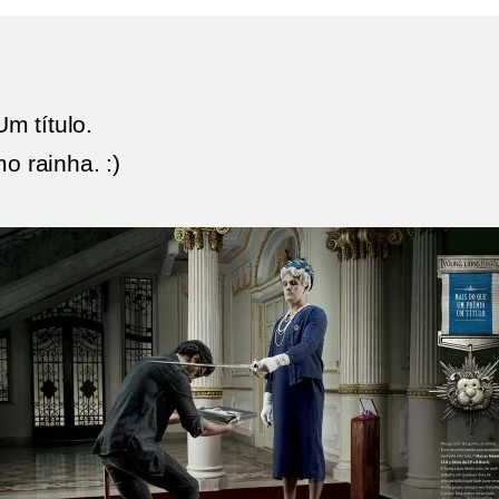
m título.
o rainha. :)