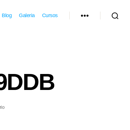
Blog
Galeria
Cursos
M9DDB
em
io
Young
Lions
|