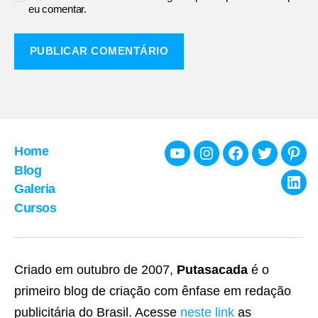
eu comentar.
Home
Youtube
Instagram
Facebook
Twitter
Pint
Blog
Galeria
Link
Cursos
Criado em outubro de 2007,
Putasacada
é o
primeiro blog de criação com ênfase em redação
publicitária do Brasil. Acesse
neste link
as