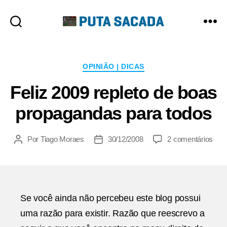
Putasacada
Categorias
OPINIÃO | DICAS
Feliz 2009 repleto de boas
propagandas para todos
em
Por
Tiago Moraes
30/12/2008
2 comentários
Autor
Data
Feli
do
de
200
post
publicação
repl
de
boa
Se você ainda não percebeu este blog possui
pro
uma razão para existir. Razão que reescrevo a
para