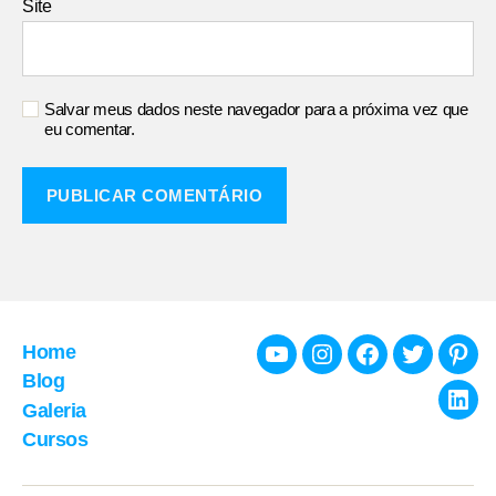
Site
Salvar meus dados neste navegador para a próxima vez que
eu comentar.
Home
Youtube
Instagram
Facebook
Twitter
Pint
Blog
Galeria
Link
Cursos