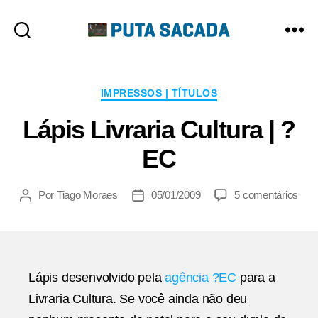
Putasacada
Categorias
IMPRESSOS | TÍTULOS
Lápis Livraria Cultura | ?
EC
em
Por
Tiago Moraes
05/01/2009
5 comentários
Autor
Data
Lápi
do
de
Livra
post
publicação
Cult
|
?
Lápis desenvolvido pela
agência ?EC
para a
EC
Livraria Cultura. Se você ainda não deu