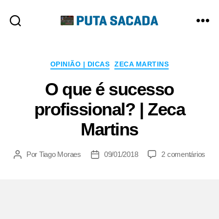
Putasacada
Categorias
OPINIÃO | DICAS
ZECA MARTINS
O que é sucesso
profissional? | Zeca
Martins
em
Por
Tiago Moraes
09/01/2018
2 comentários
Autor
Data
O
do
de
que
post
publicação
é
suc
prof
|