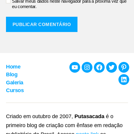
Salvar meus dados neste navegador para a próxima vez que
eu comentar.
Home
Youtube
Instagram
Facebook
Twitter
Pint
Blog
Galeria
Link
Cursos
Criado em outubro de 2007,
Putasacada
é o
primeiro blog de criação com ênfase em redação