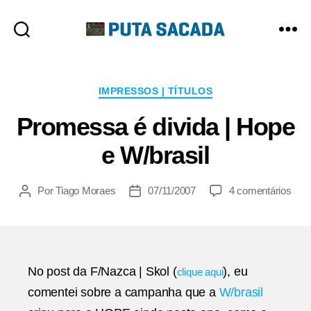
Putasacada
Categorias
IMPRESSOS | TÍTULOS
Promessa é divida | Hope
e W/brasil
em
Por
Tiago Moraes
07/11/2007
4 comentários
Autor
Data
Pro
do
de
é
post
publicação
divi
|
Hop
No post da F/Nazca | Skol (
), eu
clique aqui
e
comentei sobre a campanha que a
W/brasil
W/br