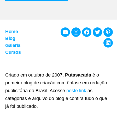
Home
Youtube
Instagram
Facebook
Twitter
Pint
Blog
Galeria
Link
Cursos
Criado em outubro de 2007,
Putasacada
é o
primeiro blog de criação com ênfase em redação
publicitária do Brasil. Acesse
neste link
as
categorias e arquivo do blog e confira tudo o que
já foi publicado.