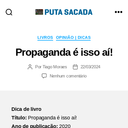
Putasacada
Categorias
LIVROS
OPINIÃO | DICAS
Propaganda é isso aí!
Por
Tiago Moraes
22/03/2024
Autor
Data
do
de
em
Nenhum comentário
post
publicação
Propaganda
é
isso
aí!
Dica de livro
Título:
Propaganda é isso aí!
Ano de publicação
:
2020