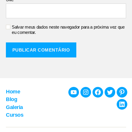
Salvar meus dados neste navegador para a próxima vez que
eu comentar.
Home
Youtube
Instagram
Facebook
Twitter
Pint
Blog
Galeria
Link
Cursos